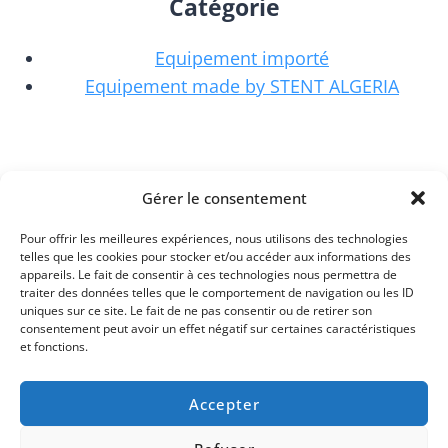
Catégorie
Equipement importé
Equipement made by STENT ALGERIA
Locaux D'activités
Gérer le consentement
Service après-vente
Pour offrir les meilleures expériences, nous utilisons des technologies
Siège commercial
telles que les cookies pour stocker et/ou accéder aux informations des
appareils. Le fait de consentir à ces technologies nous permettra de
Unité de production
traiter des données telles que le comportement de navigation ou les ID
uniques sur ce site. Le fait de ne pas consentir ou de retirer son
consentement peut avoir un effet négatif sur certaines caractéristiques
et fonctions.
Accepter
© 2026 Sarl STENT Algerie Tous droits
réservés développés par Wal