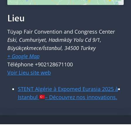
Lieu
Tüyap Fair Convention and Congress Center
Eski, Cumhuriyet, Hadımköy Yolu Cd 9/1,
Büyükçekmece/İstanbul
,
34500
Turkey
+ Google Map
Téléphone
+902128671100
Voir Lieu site web
STENT Algérie à Expomed Eurasia 2025 à
Istanbul
– Découvrez nos innovations.