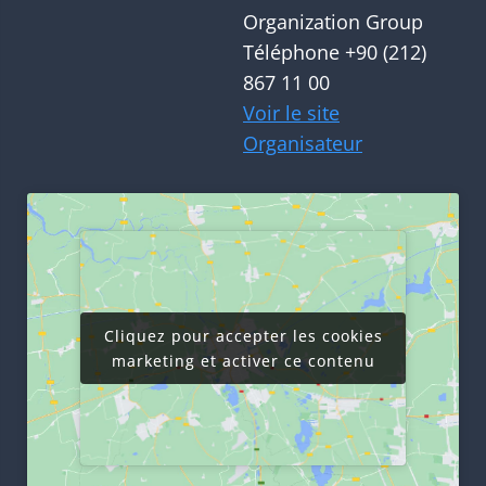
Organization Group
Téléphone
+90 (212)
867 11 00
Voir le site
Organisateur
Cliquez pour accepter les cookies
Cliquez pour accepter les cookies
marketing et activer ce contenu
marketing et activer ce contenu