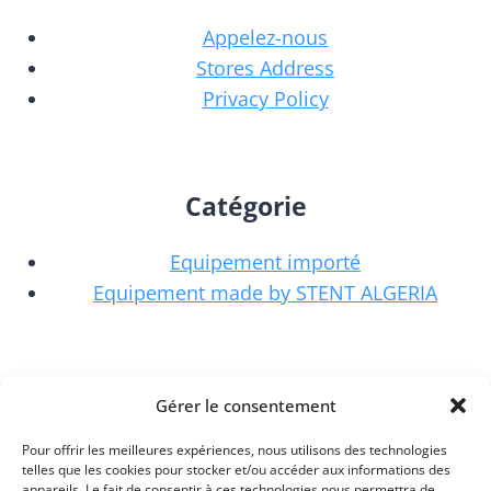
Appelez-nous
Stores Address
Privacy Policy
Catégorie
Equipement importé
Equipement made by STENT ALGERIA
Locaux D'activités
Gérer le consentement
Service après-vente
Pour offrir les meilleures expériences, nous utilisons des technologies
telles que les cookies pour stocker et/ou accéder aux informations des
Siège commercial
appareils. Le fait de consentir à ces technologies nous permettra de