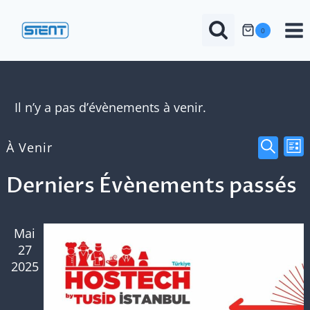
Aller
au
0
contenu
Il n’y a pas d’évènements à venir.
Rech
N
À Venir
Lis
Reche
Sélectionnez
d
et
Derniers Évènements passés
une
date.
v
navi
Mai
É
de
27
2025
vues
Évèn