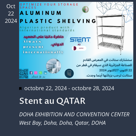
Oct
22
2024
Mis
octobre 22, 2024
-
octobre 28, 2024
en
Stent au QATAR
avant
DOHA EXHIBITION AND CONVENTION CENTER
West Bay, Doha, Doha, Qatar, DOHA